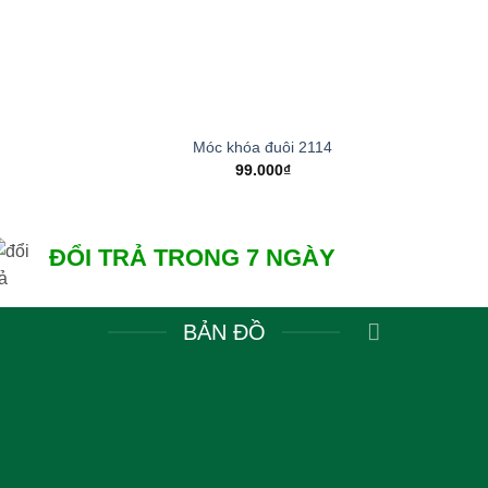
+
+
Móc khóa đuôi 2114
M
99.000
₫
ĐỔI TRẢ TRONG 7 NGÀY
BẢN ĐỒ