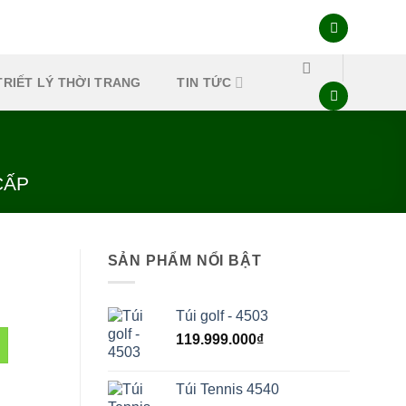
TRIẾT LÝ THỜI TRANG
TIN TỨC
CẤP
SẢN PHẨM NỔI BẬT
Túi golf - 4503
119.999.000
₫
Túi Tennis 4540