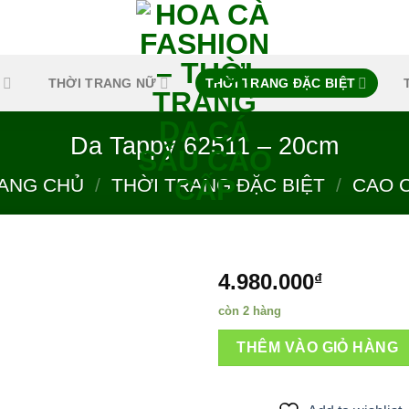
THỜI TRANG NỮ
THỜI TRANG ĐẶC BIỆT
Da Tappy 62511 – 20cm
ANG CHỦ
/
THỜI TRANG ĐẶC BIỆT
/
CAO 
4.980.000
₫
còn 2 hàng
Add to
THÊM VÀO GIỎ HÀNG
wishlist