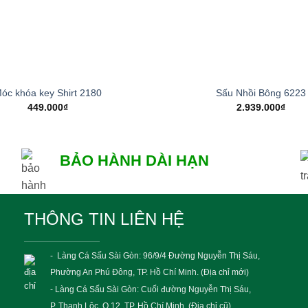
+
óc khóa key Shirt 2180
Sấu Nhồi Bông 6223
449.000
₫
2.939.000
₫
BẢO HÀNH DÀI HẠN
THÔNG TIN LIÊN HỆ
- Làng Cá Sấu Sài Gòn: 96/9/4 Đường Nguyễn Thị Sáu,
Phường An Phú Đông, TP. Hồ Chí Minh. (Địa chỉ mới)
- Làng Cá Sấu Sài Gòn: Cuối đường Nguyễn Thị Sáu,
P. Thạnh Lộc, Q.12, TP. Hồ Chí Minh. (Địa chỉ cũ)