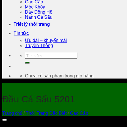
Cao Cấp
Móc Khóa
Dây Đồng Hồ
Nanh Cá Sấu
Triết lý thời trang
Tin tức
Ưu đãi – khuyến mãi
Truyền Thông
Tìm
kiếm:
Chưa có sản phẩm trong giỏ hàng.
Đầu Cá Sấu 5201
Trang chủ
/
Thời Trang Đặc Biệt
/
Cao Cấp