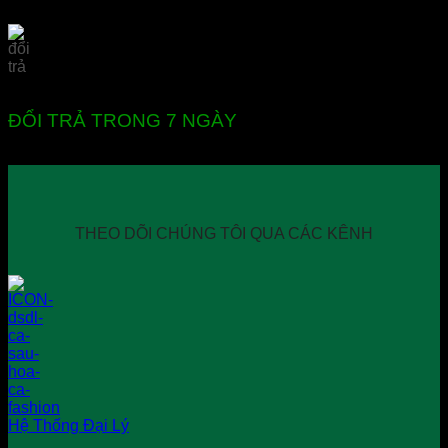
ĐỔI TRẢ TRONG 7 NGÀY
THEO DÕI CHÚNG TÔI QUA CÁC KÊNH
Hệ Thống Đại Lý