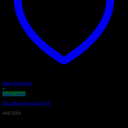
Add to wishlist
+
Sản
Quick View
phẩm
Dây đông hồ nam 2074
này
có
449.000
₫
nhiều
biến
thể.