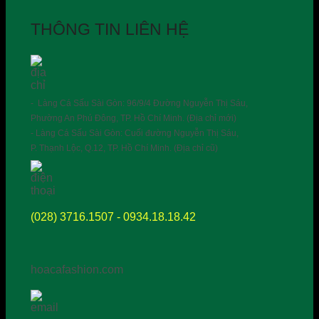
THÔNG TIN LIÊN HỆ
- Làng Cá Sấu Sài Gòn: 96/9/4 Đường Nguyễn Thị Sáu,
Phường An Phú Đông, TP. Hồ Chí Minh. (Địa chỉ mới)
- Làng Cá Sấu Sài Gòn: Cuối đường Nguyễn Thị Sáu,
P. Thạnh Lộc, Q.12, TP. Hồ Chí Minh. (Địa chỉ cũ)
(028) 3716.1507 - 0934.18.18.42
hoacafashion.com