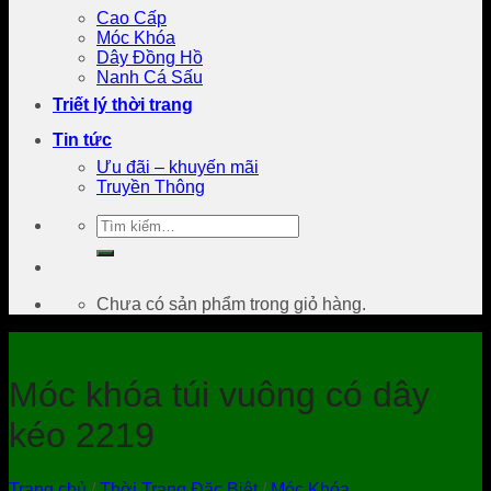
Cao Cấp
Móc Khóa
Dây Đồng Hồ
Nanh Cá Sấu
Triết lý thời trang
Tin tức
Ưu đãi – khuyến mãi
Truyền Thông
Tìm
kiếm:
Chưa có sản phẩm trong giỏ hàng.
Móc khóa túi vuông có dây
kéo 2219
Trang chủ
/
Thời Trang Đặc Biệt
/
Móc Khóa