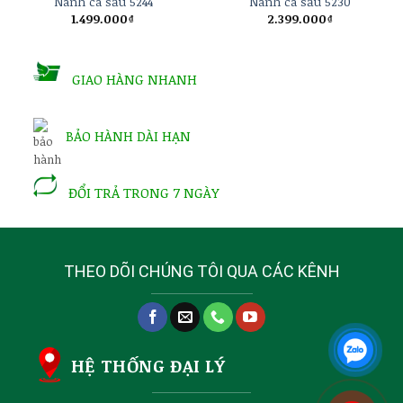
Nanh cá sấu 5244
Nanh cá sấu 5230
1.499.000
₫
2.399.000
₫
GIAO HÀNG NHANH
BẢO HÀNH DÀI HẠN
ĐỔI TRẢ TRONG 7 NGÀY
THEO DÕI CHÚNG TÔI QUA CÁC KÊNH
HỆ THỐNG ĐẠI LÝ