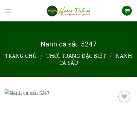
Skip
to
content
Nanh cá sấu 5247
TRANG CHỦ
/
THỜI TRANG ĐẶC BIỆT
/
NANH
CÁ SẤU
Add to
wishlist