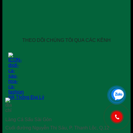
THEO DÕI CHÚNG TÔI QUA CÁC KÊNH
Hệ Thống Đại Lý
Làng Cá Sấu Sài Gòn
Cuối đường Nguyễn Thị Sáu, P. Thạnh Lộc, Q.12