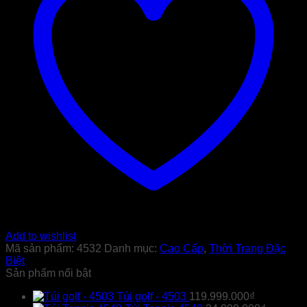
số
lượng
Add to wishlist
Mã sản phẩm:
4532
Danh mục:
Cao Cấp
,
Thời Trang Đặc
Biệt
Sản phẩm nổi bật
Túi golf - 4503
119.999.000
₫