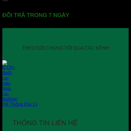
ĐỔI TRẢ TRONG 7 NGÀY
THEO DÕI CHÚNG TÔI QUA CÁC KÊNH
Hệ Thống Đại Lý
THÔNG TIN LIÊN HỆ