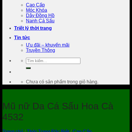
Cao Cấp
Móc Khóa
Dây Đồng Hồ
Nanh Cá Sấu
Triết lý thời trang
Tin tức
Ưu đãi – khuyến mãi
Truyền Thông
Tìm
kiếm:
Chưa có sản phẩm trong giỏ hàng.
Mũ nữ Da Cá Sấu Hoa Cà
4532
Trang chủ
/
Thời Trang Đặc Biệt
/
Cao Cấp