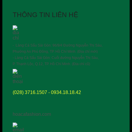
THÔNG TIN LIÊN HỆ
- Làng Cá Sấu Sài Gòn: 96/9/4 Đường Nguyễn Thị Sáu,
Phường An Phú Đông, TP. Hồ Chí Minh. (Địa chỉ mới)
- Làng Cá Sấu Sài Gòn: Cuối đường Nguyễn Thị Sáu,
P. Thạnh Lộc, Q.12, TP. Hồ Chí Minh. (Địa chỉ cũ)
(028) 3716.1507 - 0934.18.18.42
hoacafashion.com