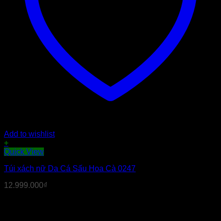
Add to wishlist
+
Sản
Quick View
phẩm
Túi xách nữ Da Cá Sấu Hoa Cà 0247
này
có
12.999.000
₫
nhiều
biến
thể.
Các