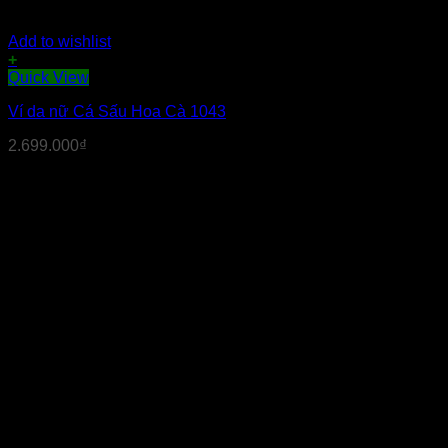
Add to wishlist
+
Quick View
Ví da nữ Cá Sấu Hoa Cà 1043
2.699.000
₫