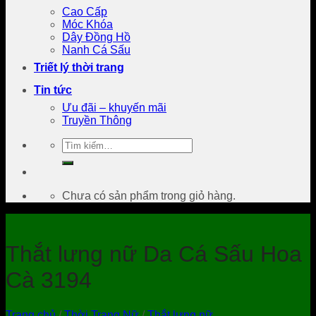
Cao Cấp
Móc Khóa
Dây Đồng Hồ
Nanh Cá Sấu
Triết lý thời trang
Tin tức
Ưu đãi – khuyến mãi
Truyền Thông
Tìm
kiếm:
Chưa có sản phẩm trong giỏ hàng.
Thắt lưng nữ Da Cá Sấu Hoa
Cà 3194
Trang chủ
/
Thời Trang Nữ
/
Thắt lưng nữ