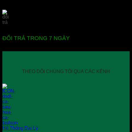
ĐỔI TRẢ TRONG 7 NGÀY
THEO DÕI CHÚNG TÔI QUA CÁC KÊNH
Hệ Thống Đại Lý