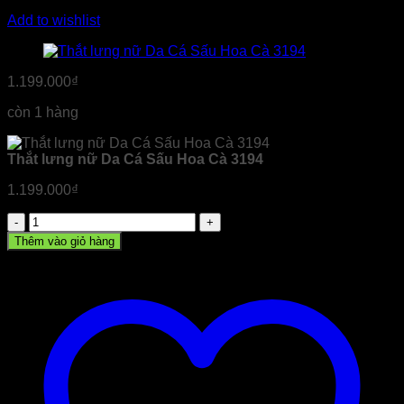
Add to wishlist
1.199.000
₫
còn 1 hàng
Thắt lưng nữ Da Cá Sấu Hoa Cà 3194
1.199.000
₫
Thắt
lưng
Thêm vào giỏ hàng
nữ
Da
Cá
Sấu
Hoa
Cà
3194
số
lượng