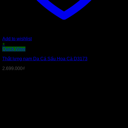
Add to wishlist
+
Sản
Quick View
phẩm
Thắt lưng nam Da Cá Sấu Hoa Cà D3173
này
có
2.699.000
₫
nhiều
biến
thể.
Các
tùy
chọn
có
thể
được
chọn
trên
trang