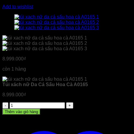
Add to wishlist
8.999.000
₫
còn 1 hàng
Túi xách nữ Da Cá Sấu Hoa Cà A0165
8.999.000
₫
Túi
xách
Thêm vào giỏ hàng
nữ
Da
Cá
Sấu