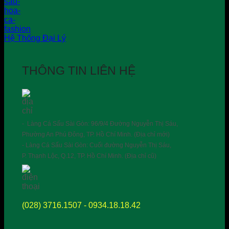
Hệ Thống Đại Lý
THÔNG TIN LIÊN HỆ
- Làng Cá Sấu Sài Gòn: 96/9/4 Đường Nguyễn Thị Sáu,
Phường An Phú Đông, TP. Hồ Chí Minh. (Địa chỉ mới)
- Làng Cá Sấu Sài Gòn: Cuối đường Nguyễn Thị Sáu,
P. Thạnh Lộc, Q.12, TP. Hồ Chí Minh. (Địa chỉ cũ)
(028) 3716.1507 - 0934.18.18.42