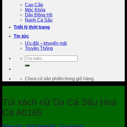
Cao Cấp
Móc Khóa
Dây Đồng Hồ
Nanh Cá Sấu
Triết lý thời trang
Tin tức
Ưu đãi – khuyến mãi
Truyền Thông
Tìm
kiếm:
Chưa có sản phẩm trong giỏ hàng.
Túi xách nữ Da Cá Sấu Hoa
Cà A0165
Trang chủ
/
Thời Trang Nữ
/
Túi xách nữ