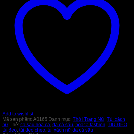
Hoa
Cà
A0165
số
lượng
Add to wishlist
Mã sản phẩm:
A0165
Danh mục:
Thời Trang Nữ
,
Túi xách
nữ
Thẻ:
ca sau hoa ca
,
da cá sấu
,
hoaca fashion
,
TÍU ĐEO
,
túi đeo
,
túi đeo chéo
,
túi xách nữ da cá sấu