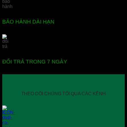
BẢO HÀNH DÀI HẠN
ĐỔI TRẢ TRONG 7 NGÀY
THEO DÕI CHÚNG TÔI QUA CÁC KÊNH