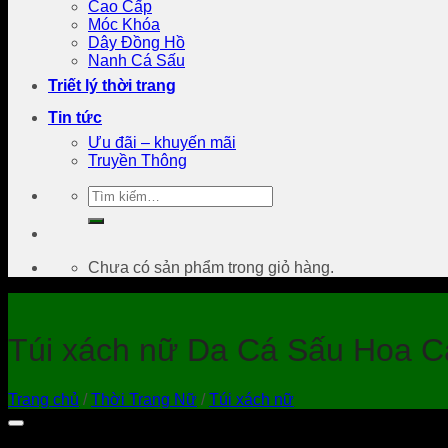
Cao Cấp
Móc Khóa
Dây Đồng Hồ
Nanh Cá Sấu
Triết lý thời trang
Tin tức
Ưu đãi – khuyến mãi
Truyền Thông
Tìm
kiếm:
Chưa có sản phẩm trong giỏ hàng.
Túi xách nữ Da Cá Sấu Hoa C
Trang chủ
/
Thời Trang Nữ
/
Túi xách nữ