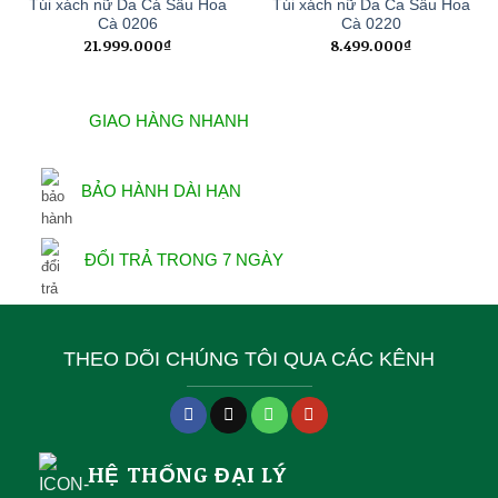
Túi xách nữ Da Cá Sấu Hoa
Túi xách nữ Da Ca Sấu Hoa
Cà 0206
Cà 0220
21.999.000
₫
8.499.000
₫
GIAO HÀNG NHANH
BẢO HÀNH DÀI HẠN
ĐỔI TRẢ TRONG 7 NGÀY
THEO DÕI CHÚNG TÔI QUA CÁC KÊNH
HỆ THỐNG ĐẠI LÝ