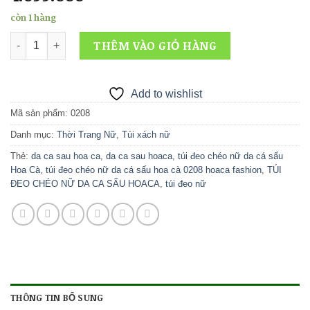
còn 1 hàng
Túi xách nữ Da Cá Sấu Hoa Cà 0208 số lượng
THÊM VÀO GIỎ HÀNG
Add to wishlist
Mã sản phẩm:
0208
Danh mục:
Thời Trang Nữ
,
Túi xách nữ
Thẻ:
da ca sau hoa ca
,
da ca sau hoaca
,
túi đeo chéo nữ da cá sấu
Hoa Cà
,
túi đeo chéo nữ da cá sấu hoa cà 0208 hoaca fashion
,
TÚI
ĐEO CHÉO NỮ DA CA SẤU HOACA
,
túi đeo nữ
THÔNG TIN BỔ SUNG