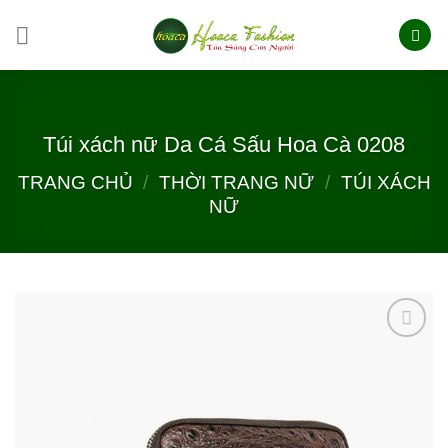
Skip
to
content
Túi xách nữ Da Cá Sấu Hoa Cà 0208
TRANG CHỦ
/
THỜI TRANG NỮ
/
TÚI XÁCH
NỮ
Add to
wishlist