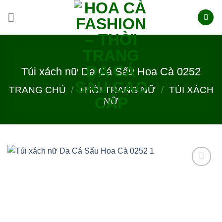
Skip
to
content
Túi xách nữ Da Cá Sấu Hoa Cà 0252
TRANG CHỦ
/
THỜI TRANG NỮ
/
TÚI XÁCH
NỮ
Add to
wishlist