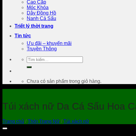
Cao Cấp
Móc Khóa
Dây Đồng Hồ
Nanh Cá Sấu
Triết lý thời trang
Tin tức
Ưu đãi – khuyến mãi
Truyền Thông
Tìm
kiếm:
Chưa có sản phẩm trong giỏ hàng.
Túi xách nữ Da Cá Sấu Hoa 
Trang chủ
/
Thời Trang Nữ
/
Túi xách nữ