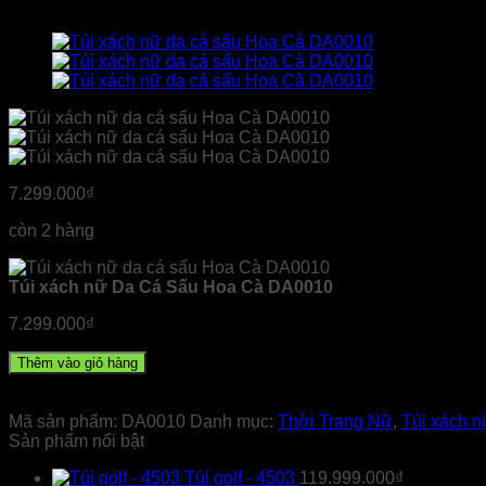
7.299.000
₫
còn 2 hàng
Túi xách nữ Da Cá Sấu Hoa Cà DA0010
7.299.000
₫
Thêm vào giỏ hàng
Mã sản phẩm:
DA0010
Danh mục:
Thời Trang Nữ
,
Túi xách n
Sản phẩm nổi bật
Túi golf - 4503
119.999.000
₫