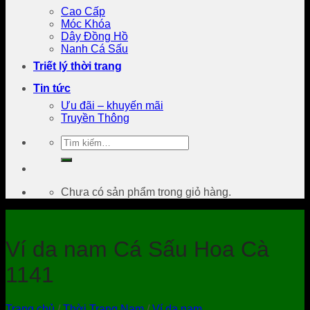
Cao Cấp
Móc Khóa
Dây Đồng Hồ
Nanh Cá Sấu
Triết lý thời trang
Tin tức
Ưu đãi – khuyến mãi
Truyền Thông
Tìm
kiếm:
Chưa có sản phẩm trong giỏ hàng.
Ví da nam Cá Sấu Hoa Cà
1141
Trang chủ
/
Thời Trang Nam
/
Ví da nam