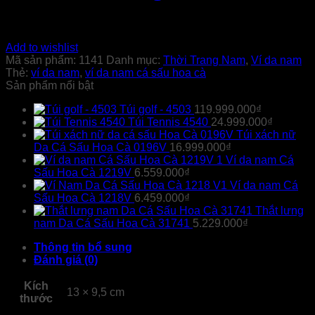
Add to wishlist
Mã sản phẩm:
1141
Danh mục:
Thời Trang Nam
,
Ví da nam
Thẻ:
ví da nam
,
ví da nam cá sấu hoa cà
Sản phẩm nổi bật
Túi golf - 4503
119.999.000
₫
Túi Tennis 4540
24.999.000
₫
Túi xách nữ
Da Cá Sấu Hoa Cà 0196V
16.999.000
₫
Ví da nam Cá
Sấu Hoa Cà 1219V
6.559.000
₫
Ví da nam Cá
Sấu Hoa Cà 1218V
6.459.000
₫
Thắt lưng
nam Da Cá Sấu Hoa Cà 31741
5.229.000
₫
Thông tin bổ sung
Đánh giá (0)
Kích
13 × 9,5 cm
thước