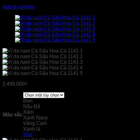
Add to wishlist
2.499.000
₫
Đen
Nâu Đỏ
Xám
Màu sắc
Xanh Navy
Vàng Cam
Xanh lá
Xóa