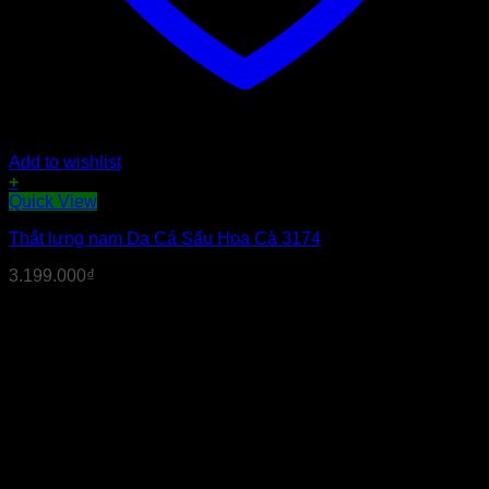
Add to wishlist
+
Sản
Quick View
phẩm
Thắt lưng nam Da Cá Sấu Hoa Cà 3174
này
có
3.199.000
₫
nhiều
biến
thể.
Các
tùy
chọn
có
thể
được
chọn
trên