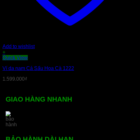
Add to wishlist
+
Sản
Quick View
phẩm
Ví da nam Cá Sấu Hoa Cà 1222
này
có
1.599.000
₫
nhiều
biến
thể.
Các
GIAO HÀNG NHANH
tùy
chọn
có
thể
được
chọn
trên
BẢO HÀNH DÀI HẠN