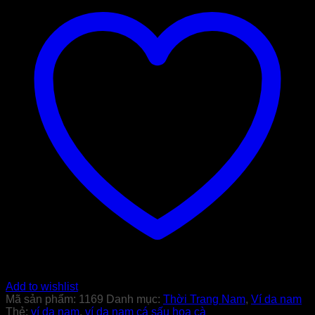
Sấu
Hoa
Cà
1169
số
lượng
Add to wishlist
Mã sản phẩm:
1169
Danh mục:
Thời Trang Nam
,
Ví da nam
Thẻ:
ví da nam
,
ví da nam cá sấu hoa cà