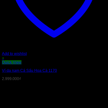
Add to wishlist
+
Sản
Quick View
phẩm
Ví da nam Cá Sấu Hoa Cà 1170
này
có
2.999.000
₫
nhiều
biến
thể.
Các
tùy
chọn
có