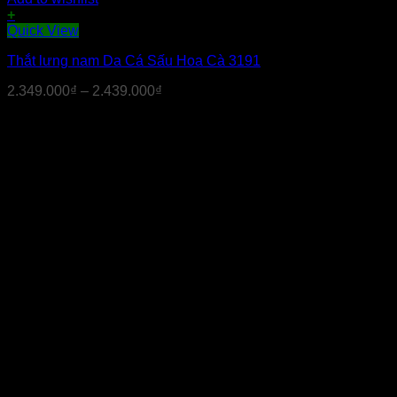
+
Sản
Quick View
phẩm
Thắt lưng nam Da Cá Sấu Hoa Cà 3191
này
có
2.349.000
₫
–
2.439.000
₫
nhiều
biến
thể.
Các
tùy
chọn
có
thể
được
chọn
trên
trang
sản
phẩm