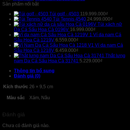
Sản phẩm nổi bật
Túi golf - 4503
119.999.000
₫
Túi Tennis 4540
24.999.000
₫
Túi xách nữ
Da Cá Sấu Hoa Cà 0196V
16.999.000
₫
Ví da nam Cá
Sấu Hoa Cà 1219V
6.559.000
₫
Ví da nam Cá
Sấu Hoa Cà 1218V
6.459.000
₫
Thắt lưng
nam Da Cá Sấu Hoa Cà 31741
5.229.000
₫
Thông tin bổ sung
Đánh giá (0)
Kích thước
26 × 9,5 cm
Màu sắc
Xám, Nâu
Đánh giá
Chưa có đánh giá nào.