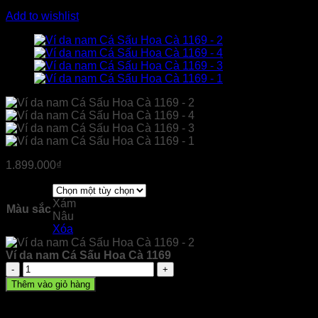
Add to wishlist
1.899.000
₫
Xám
Màu sắc
Nâu
Xóa
Ví da nam Cá Sấu Hoa Cà 1169
Ví
da
Thêm vào giỏ hàng
nam
Cá