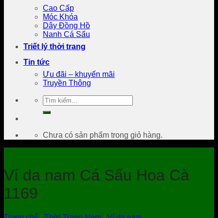
Cao Cấp
Móc Khóa
Dây Đồng Hồ
Nanh Cá Sấu
Triết lý thời trang
Tin tức
Ưu đãi – khuyến mãi
Truyền Thông
Tìm
kiếm:
Chưa có sản phẩm trong giỏ hàng.
Ví da nam Cá Sấu Hoa Cà
1169
Trang chủ
/
Thời Trang Nam
/
Ví da nam