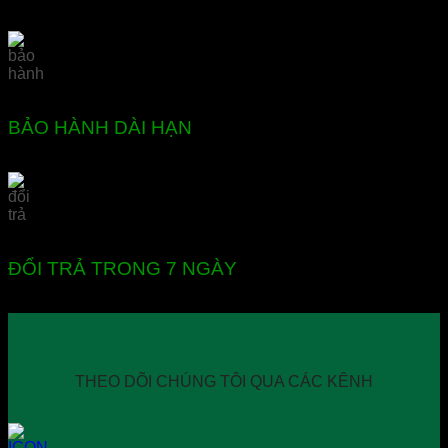
BẢO HÀNH DÀI HẠN
ĐỔI TRẢ TRONG 7 NGÀY
THEO DÕI CHÚNG TÔI QUA CÁC KÊNH