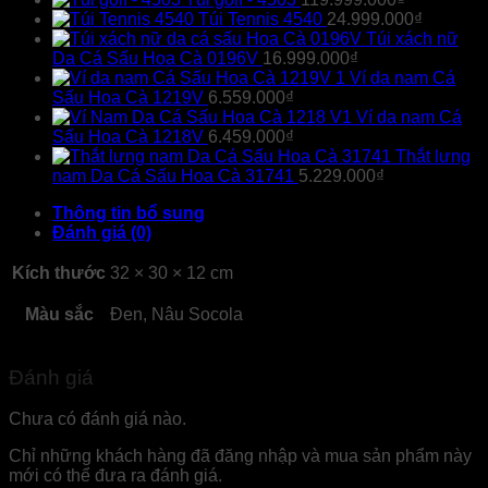
Túi Tennis 4540
24.999.000
₫
Túi xách nữ
Da Cá Sấu Hoa Cà 0196V
16.999.000
₫
Ví da nam Cá
Sấu Hoa Cà 1219V
6.559.000
₫
Ví da nam Cá
Sấu Hoa Cà 1218V
6.459.000
₫
Thắt lưng
nam Da Cá Sấu Hoa Cà 31741
5.229.000
₫
Thông tin bổ sung
Đánh giá (0)
Kích thước
32 × 30 × 12 cm
Màu sắc
Đen, Nâu Socola
Đánh giá
Chưa có đánh giá nào.
Chỉ những khách hàng đã đăng nhập và mua sản phẩm này
mới có thể đưa ra đánh giá.