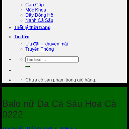
Cao Cấp
Móc Khóa
Dây Đồng Hồ
Nanh Cá Sấu
Triết lý thời trang
Tin tức
Ưu đãi – khuyến mãi
Truyền Thông
Tìm
kiếm:
Chưa có sản phẩm trong giỏ hàng.
Balo nữ Da Cá Sấu Hoa Cà
0222
Trang chủ
/
Thời Trang Nữ
/
Balo nữ