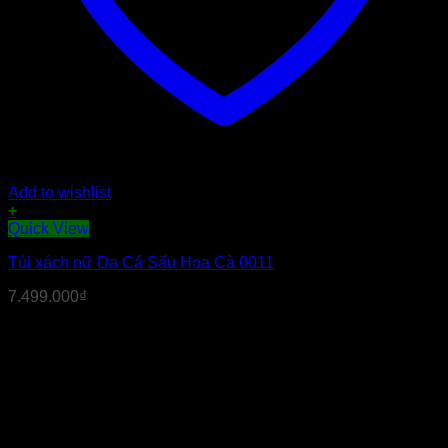
Add to wishlist
+
Sản
Quick View
phẩm
Túi xách nữ Da Cá Sấu Hoa Cà 0011
này
có
7.499.000
₫
nhiều
biến
thể.
Các
tùy
chọn
có
thể
được