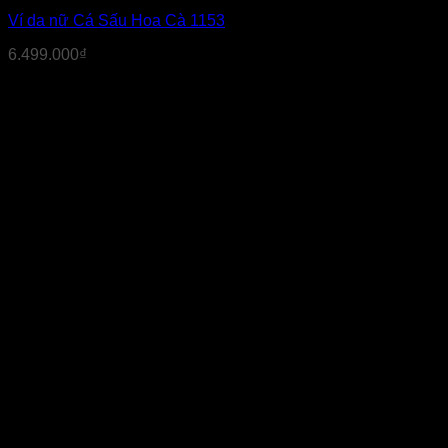
Ví da nữ Cá Sấu Hoa Cà 1153
6.499.000
₫