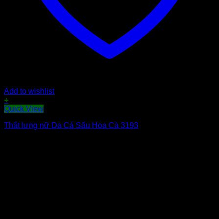
Add to wishlist
+
Sản
Quick View
phẩm
Thắt lưng nữ Da Cá Sấu Hoa Cà 3193
này
có
nhiều
biến
thể.
Các
tùy
chọn
có
thể
được