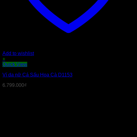
Add to wishlist
+
Quick View
Ví da nữ Cá Sấu Hoa Cà D1153
6.799.000
₫