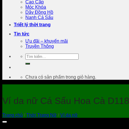
Cao Cấp
Móc Khóa
Dây Đồng Hồ
Nanh Cá Sấu
Triết lý thời trang
Tin tức
Ưu đãi – khuyến mãi
Truyền Thông
Tìm
kiếm:
Chưa có sản phẩm trong giỏ hàng.
Ví da nữ Cá Sấu Hoa Cà D11
Trang chủ
/
Thời Trang Nữ
/
Ví da nữ