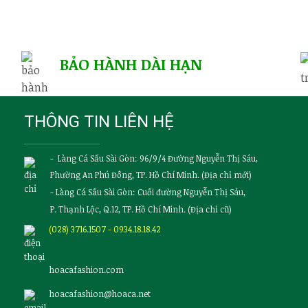
BẢO HÀNH DÀI HẠN
THÔNG TIN LIÊN HỆ
- Làng Cá Sấu Sài Gòn: 96/9/4 Đường Nguyễn Thị Sáu,
Phường An Phú Đông, TP. Hồ Chí Minh. (Địa chỉ mới)
- Làng Cá Sấu Sài Gòn: Cuối đường Nguyễn Thị Sáu,
P. Thạnh Lộc, Q.12, TP. Hồ Chí Minh. (Địa chỉ cũ)
(028) 3716.1507 - 0934.18.18.42
hoacafashion.com
hoacafashion@hoaca.net