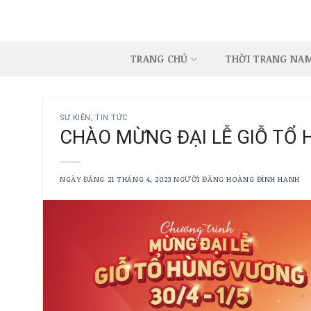
Skip
to
content
TRANG CHỦ
THỜI TRANG NA
SỰ KIỆN
,
TIN TỨC
CHÀO MỪNG ĐẠI LỄ GIỖ TỔ 
NGÀY ĐĂNG
21 THÁNG 4, 2023
NGƯỜI ĐĂNG
HOÀNG ĐÌNH HANH