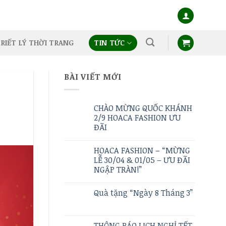
RIẾT LÝ THỜI TRANG
TIN TỨC
BÀI VIẾT MỚI
CHÀO MỪNG QUỐC KHÁNH
2/9 HOACA FASHION ƯU
ĐÃI
HOACA FASHION – “MỪNG
LỄ 30/04 & 01/05 – ƯU ĐÃI
NGẬP TRÀN!”
Quà tặng “Ngày 8 Tháng 3”
THÔNG BÁO LỊCH NGHỈ TẾT