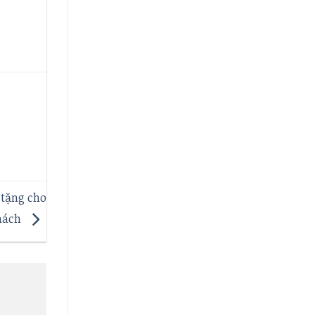
 tặng cho
hách