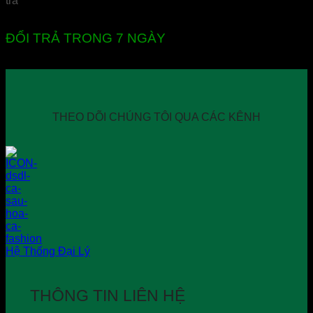
ĐỔI TRẢ TRONG 7 NGÀY
THEO DÕI CHÚNG TÔI QUA CÁC KÊNH
Hệ Thống Đại Lý
THÔNG TIN LIÊN HỆ