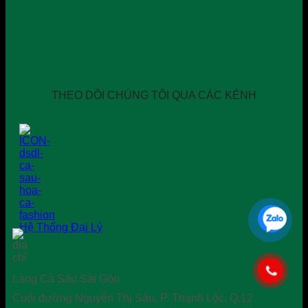
THEO DÕI CHÚNG TÔI QUA CÁC KÊNH
Hệ Thống Đại Lý
Làng Cá Sấu Sài Gòn
Cuối đường Nguyễn Thị Sáu, P. Thạnh Lộc, Q.12