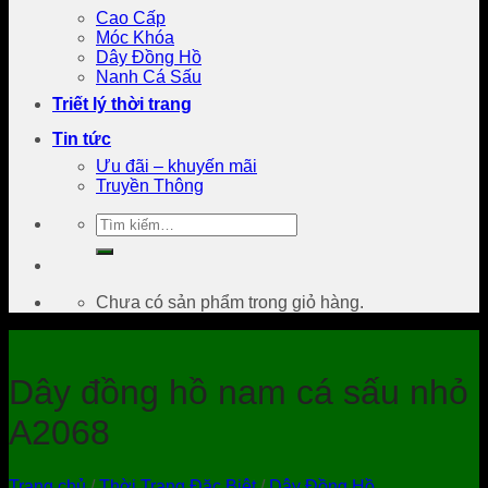
Cao Cấp
Móc Khóa
Dây Đồng Hồ
Nanh Cá Sấu
Triết lý thời trang
Tin tức
Ưu đãi – khuyến mãi
Truyền Thông
Tìm
kiếm:
Chưa có sản phẩm trong giỏ hàng.
Dây đồng hồ nam cá sấu nhỏ
A2068
Trang chủ
/
Thời Trang Đặc Biệt
/
Dây Đồng Hồ