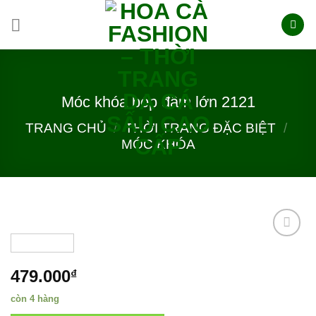
Skip
to
content
Móc khóa bóp đầm lớn 2121
TRANG CHỦ
/
THỜI TRANG ĐẶC BIỆT
/
MÓC KHÓA
479.000
₫
Add to
wishlist
còn 4 hàng