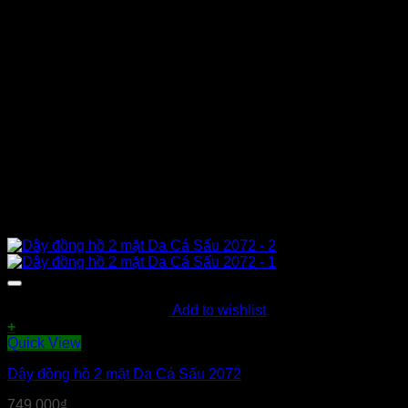
Add to wishlist
+
Sản
Quick View
phẩm
Dây đồng hồ 2 mặt Da Cá Sấu 2072
này
có
749.000
₫
nhiều