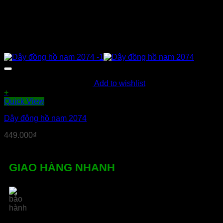
Add to wishlist
+
Sản
Quick View
phẩm
Dây đông hồ nam 2074
này
có
449.000
₫
nhiều
biến
thể.
Các
GIAO HÀNG NHANH
tùy
chọn
có
thể
được
chọn