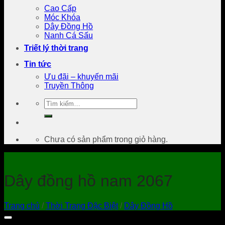
Cao Cấp
Móc Khóa
Dây Đồng Hồ
Nanh Cá Sấu
Triết lý thời trang
Tin tức
Ưu đãi – khuyến mãi
Truyền Thông
Tìm
kiếm:
Chưa có sản phẩm trong giỏ hàng.
Dây đồng hồ nam 2067
Trang chủ
/
Thời Trang Đặc Biệt
/
Dây Đồng Hồ