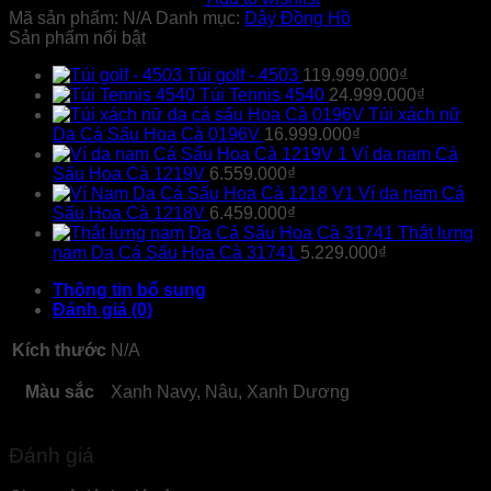
2067
Mã sản phẩm:
N/A
Danh mục:
Dây Đồng Hồ
số
Sản phẩm nổi bật
lượng
Túi golf - 4503
119.999.000
₫
Túi Tennis 4540
24.999.000
₫
Túi xách nữ
Da Cá Sấu Hoa Cà 0196V
16.999.000
₫
Ví da nam Cá
Sấu Hoa Cà 1219V
6.559.000
₫
Ví da nam Cá
Sấu Hoa Cà 1218V
6.459.000
₫
Thắt lưng
nam Da Cá Sấu Hoa Cà 31741
5.229.000
₫
Thông tin bổ sung
Đánh giá (0)
Kích thước
N/A
Màu sắc
Xanh Navy, Nâu, Xanh Dương
Đánh giá