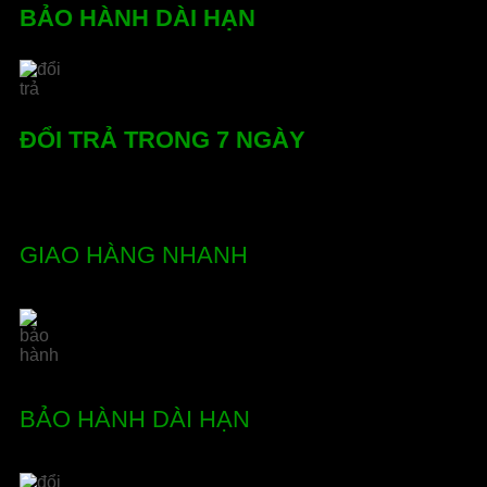
trên
BẢO HÀNH DÀI HẠN
trang
sản
phẩm
ĐỔI TRẢ TRONG 7 NGÀY
GIAO HÀNG NHANH
BẢO HÀNH DÀI HẠN