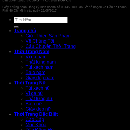
Bản quyền 2026 ©
CÔNG TY CÁ SẤU HOA CÀ
Giấy chứng nhận Đăng ký kinh doanh số 0314591000 do Sở Kế hoạch và Đầu tư Thành
Phố Hồ Chí Minh cấp ngày 23/08/2017
Tìm
kiếm:
Trang chủ
Giới Thiệu Sản Phẩm
Về Chúng Tôi
Câu Chuyện Thời Trang
Thời Trang Nam
Ví da nam
Thắt lưng nam
Túi xách nam
Balo nam
Giày dép nam
Thời Trang Nữ
Túi xách nữ
Ví da nữ
Thắt lưng nữ
Balo nữ
Giày dép nữ
Thời Trang Đặc Biệt
Cao Cấp
Móc Khóa
Dây Đồng Hồ