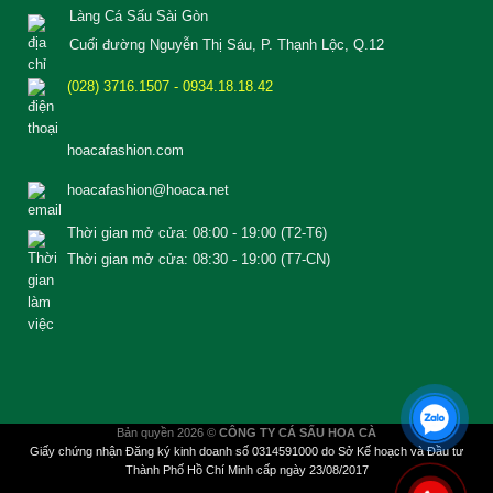
Làng Cá Sấu Sài Gòn
Cuối đường Nguyễn Thị Sáu, P. Thạnh Lộc, Q.12
(028) 3716.1507 - 0934.18.18.42
hoacafashion.com
hoacafashion@hoaca.net
Thời gian mở cửa: 08:00 - 19:00 (T2-T6)
Thời gian mở cửa: 08:30 - 19:00 (T7-CN)
Bản quyền 2026 ©
CÔNG TY CÁ SẤU HOA CÀ
Giấy chứng nhận Đăng ký kinh doanh số 0314591000 do Sở Kế hoạch và Đầu tư
Thành Phố Hồ Chí Minh cấp ngày 23/08/2017