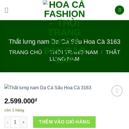
Skip
to
content
Thắt lưng nam Da Cá Sấu Hoa Cà 3163
TRANG CHỦ
/
THỜI TRANG NAM
/
THẮT
LƯNG NAM
2.599.000
₫
còn 1 hàng
Add to
wishlist
Thắt lưng nam Da Cá Sấu Hoa Cà 3163 số lượng
THÊM VÀO GIỎ HÀNG