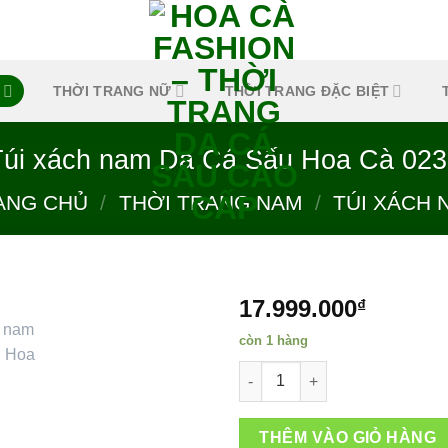
THỜI TRANG NỮ
THỜI TRANG ĐẶC BIỆT
Túi xách nam Da Cá Sấu Hoa Cà 023
ANG CHỦ
/
THỜI TRANG NAM
/
TÚI XÁCH 
17.999.000
₫
còn 1 hàng
Túi xách nam Da Cá Sấu Hoa C
Add to
wishlist
THÊM VÀO GIỎ HÀNG