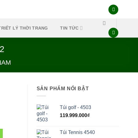
TRIẾT LÝ THỜI TRANG
TIN TỨC
2
NAM
SẢN PHẨM NỔI BẬT
Túi golf - 4503
à 0232 số lượng
119.999.000
₫
Túi Tennis 4540