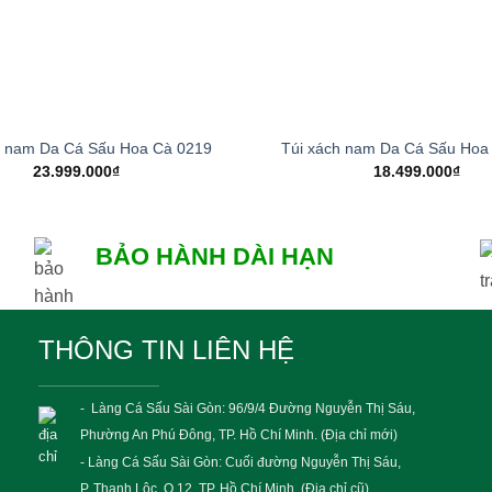
+
h nam Da Cá Sấu Hoa Cà 0219
Túi xách nam Da Cá Sấu Hoa
23.999.000
₫
18.499.000
₫
BẢO HÀNH DÀI HẠN
THÔNG TIN LIÊN HỆ
- Làng Cá Sấu Sài Gòn: 96/9/4 Đường Nguyễn Thị Sáu,
Phường An Phú Đông, TP. Hồ Chí Minh. (Địa chỉ mới)
- Làng Cá Sấu Sài Gòn: Cuối đường Nguyễn Thị Sáu,
P. Thạnh Lộc, Q.12, TP. Hồ Chí Minh. (Địa chỉ cũ)