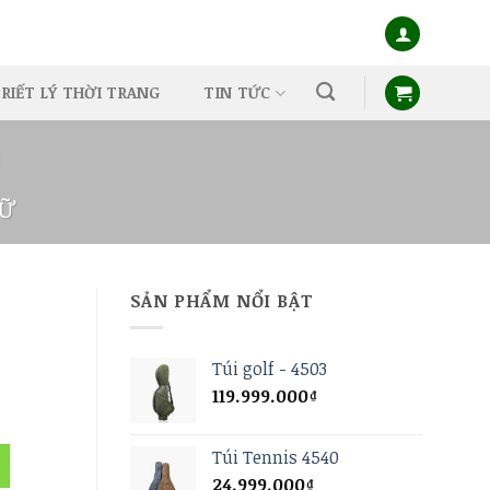
RIẾT LÝ THỜI TRANG
TIN TỨC
9
NỮ
SẢN PHẨM NỔI BẬT
Túi golf - 4503
à 3169 số lượng
119.999.000
₫
Túi Tennis 4540
24.999.000
₫