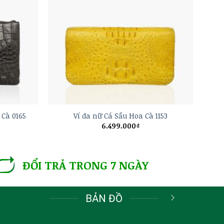
+
 Cà 0165
Ví da nữ Cá Sấu Hoa Cà 1153
6.499.000
₫
ĐỔI TRẢ TRONG 7 NGÀY
BẢN ĐỒ