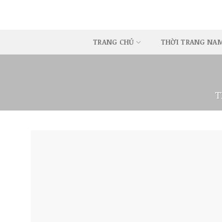
Skip
to
content
TRANG CHỦ
THỜI TRANG NA
T