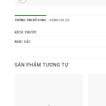
THÔNG TIN BỔ SUNG
ĐÁNH GIÁ (0)
KÍCH THƯỚC
MÀU SẮC
SẢN PHẨM TƯƠNG TỰ
d to
Add to
hlist
wishlist