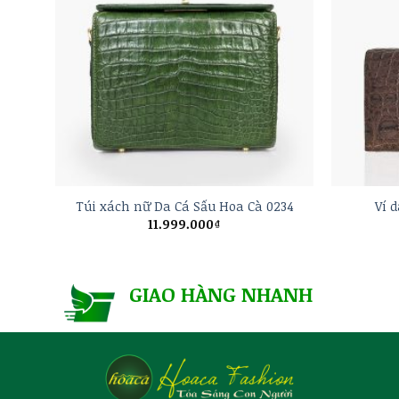
+
+
212
Túi xách nữ Da Cá Sấu Hoa Cà 0234
Ví 
11.999.000
₫
GIAO HÀNG NHANH