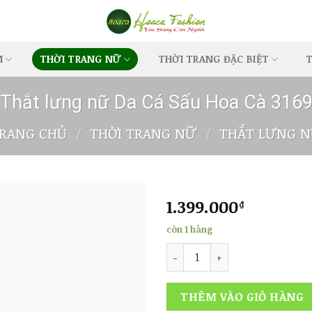
M
THỜI TRANG NỮ
THỜI TRANG ĐẶC BIỆT
T
Thắt lưng nữ Da Cá Sấu Hoa Cà 316
RANG CHỦ
/
THỜI TRANG NỮ
/
THẮT LƯNG 
1.399.000
₫
còn 1 hàng
Thắt lưng nữ Da Cá Sấu Hoa C
Add to
wishlist
THÊM VÀO GIỎ HÀNG