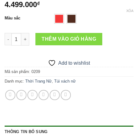
4.499.000
₫
XÓA
Màu sắc
Túi xách nữ Da Ca Sấu Hoa Cà 0209 số lượng
THÊM VÀO GIỎ HÀNG
Add to wishlist
Mã sản phẩm:
0209
Danh mục:
Thời Trang Nữ
,
Túi xách nữ
THÔNG TIN BỔ SUNG