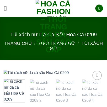
Skip
to
content
Túi xách nữ Da Ca Sấu Hoa Cà 0209
TRANG CHỦ
/
THỜI TRANG NỮ
/
TÚI XÁCH
NỮ
Add to
wishlist