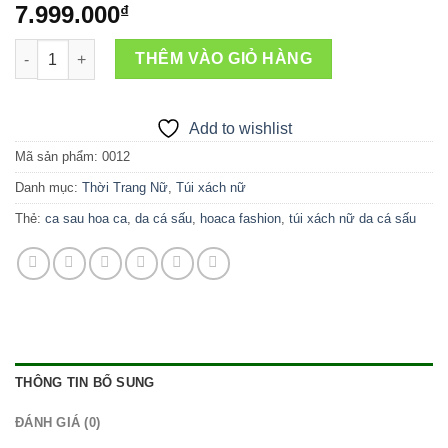
7.999.000
₫
Túi xách nữ Da Cá Sấu Hoa Cà 0012 số lượng
THÊM VÀO GIỎ HÀNG
Add to wishlist
Mã sản phẩm:
0012
Danh mục:
Thời Trang Nữ
,
Túi xách nữ
Thẻ:
ca sau hoa ca
,
da cá sấu
,
hoaca fashion
,
túi xách nữ da cá sấu
THÔNG TIN BỔ SUNG
ĐÁNH GIÁ (0)