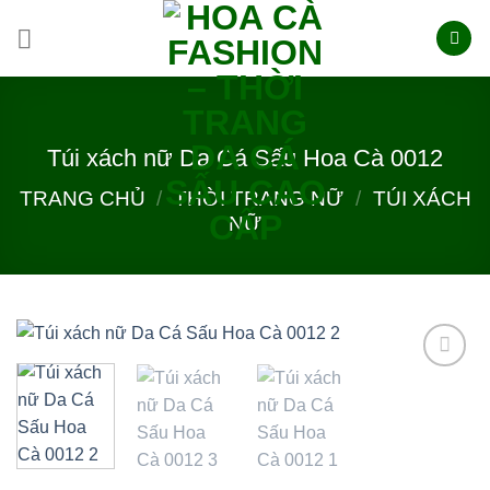
Skip
to
content
Túi xách nữ Da Cá Sấu Hoa Cà 0012
TRANG CHỦ
/
THỜI TRANG NỮ
/
TÚI XÁCH
NỮ
Add to
wishlist