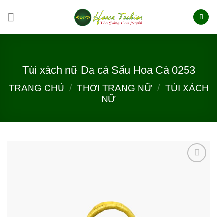
Skip
to
content
Túi xách nữ Da cá Sấu Hoa Cà 0253
TRANG CHỦ
/
THỜI TRANG NỮ
/
TÚI XÁCH
NỮ
Add to
wishlist