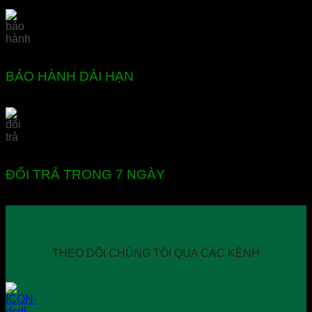
BẢO HÀNH DÀI HẠN
ĐỔI TRẢ TRONG 7 NGÀY
THEO DÕI CHÚNG TÔI QUA CÁC KÊNH