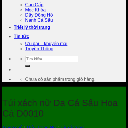
Cao Cấp
Móc Khóa
Dây Đồng Hồ
Nanh Cá Sấu
Triết lý thời trang
Tin tức
Ưu đãi – khuyến mãi
Truyền Thông
Tìm
kiếm:
Chưa có sản phẩm trong giỏ hàng.
Túi xách nữ Da Cá Sấu Hoa
Cà D0010
Trang chủ
/
Thời Trang Nữ
/
Túi xách nữ