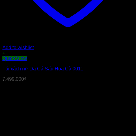
Add to wishlist
+
Sản
Quick View
phẩm
Túi xách nữ Da Cá Sấu Hoa Cà 0011
này
có
7.499.000
₫
nhiều
biến
thể.
Các
tùy
chọn
có
thể
được
chọn
trên