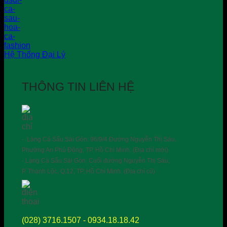
Hệ Thống Đại Lý
THÔNG TIN LIÊN HỆ
- Làng Cá Sấu Sài Gòn: 96/9/4 Đường Nguyễn Thị Sáu,
Phường An Phú Đông, TP. Hồ Chí Minh. (Địa chỉ mới)
- Làng Cá Sấu Sài Gòn: Cuối đường Nguyễn Thị Sáu,
P. Thạnh Lộc, Q.12, TP. Hồ Chí Minh. (Địa chỉ cũ)
(028) 3716.1507 - 0934.18.18.42