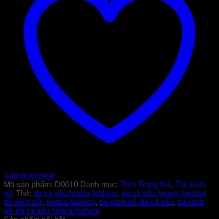
Add to wishlist
Mã sản phẩm:
D0010
Danh mục:
Thời Trang Nữ
,
Túi xách
nữ
Thẻ:
da cá sấu hoaca fashion
,
da cá sấu hoaca fashion
túi xách nữ
,
hoaca fashion
,
túi xách nữ da cá sấu
,
túi xách
nữ da cá sấu hoaca fashion