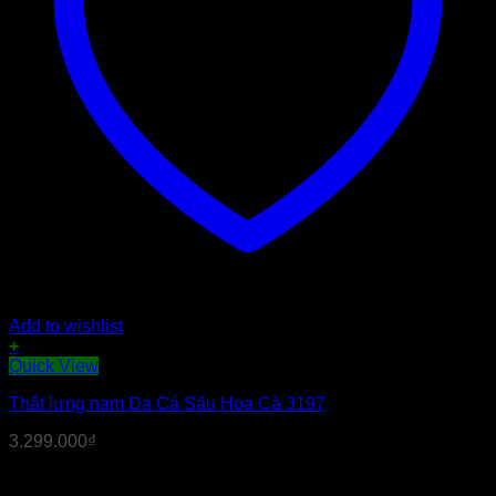
Add to wishlist
+
Sản
Quick View
phẩm
Thắt lưng nam Da Cá Sấu Hoa Cà 3197
này
có
3.299.000
₫
nhiều
biến
thể.