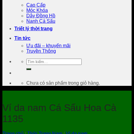
Cao Cấp
Móc Khóa
Dây Đồng Hồ
Nanh Cá Sấu
Triết lý thời trang
Tin tức
Ưu đãi – khuyến mãi
Truyền Thông
Tìm
kiếm:
Chưa có sản phẩm trong giỏ hàng.
Ví da nam Cá Sấu Hoa Cà
1135
Trang chủ
/
Thời Trang Nam
/
Ví da nam