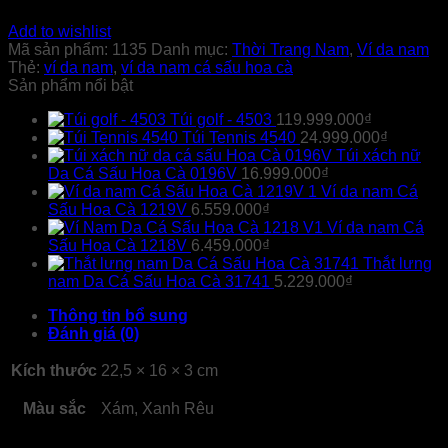
Add to wishlist
Mã sản phẩm:
1135
Danh mục:
Thời Trang Nam
,
Ví da nam
Thẻ:
ví da nam
,
ví da nam cá sấu hoa cà
Sản phẩm nổi bật
Túi golf - 4503
119.999.000
₫
Túi Tennis 4540
24.999.000
₫
Túi xách nữ
Da Cá Sấu Hoa Cà 0196V
16.999.000
₫
Ví da nam Cá
Sấu Hoa Cà 1219V
6.559.000
₫
Ví da nam Cá
Sấu Hoa Cà 1218V
6.459.000
₫
Thắt lưng
nam Da Cá Sấu Hoa Cà 31741
5.229.000
₫
Thông tin bổ sung
Đánh giá (0)
Kích thước
22,5 × 16 × 3 cm
Màu sắc
Xám, Xanh Rêu