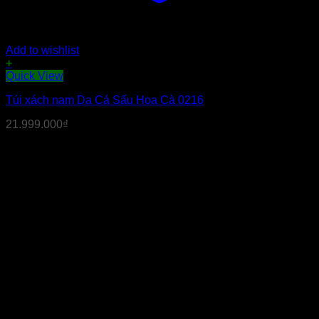
Add to wishlist
+
Sản
Quick View
phẩm
Túi xách nam Da Cá Sấu Hoa Cà 0216
này
có
21.999.000
₫
nhiều
biến
thể.
Các
tùy
chọn
có
thể
được
chọn
trên
trang
sản
phẩm