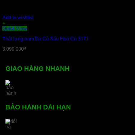
Add to wishlist
+
Sản
Quick View
phẩm
Thắt lưng nam Da Cá Sấu Hoa Cà 3171
này
có
3.099.000
₫
nhiều
biến
thể.
Các
GIAO HÀNG NHANH
tùy
chọn
có
thể
được
chọn
trên
BẢO HÀNH DÀI HẠN
trang
sản
phẩm