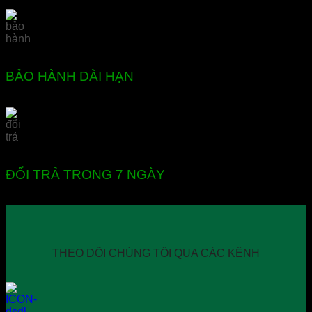
BẢO HÀNH DÀI HẠN
ĐỔI TRẢ TRONG 7 NGÀY
THEO DÕI CHÚNG TÔI QUA CÁC KÊNH