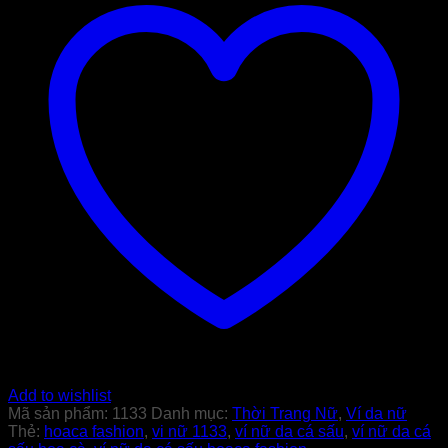
Add to wishlist
Mã sản phẩm:
1133
Danh mục:
Thời Trang Nữ
,
Ví da nữ
Thẻ:
hoaca fashion
,
vi nữ 1133
,
ví nữ da cá sấu
,
ví nữ da cá