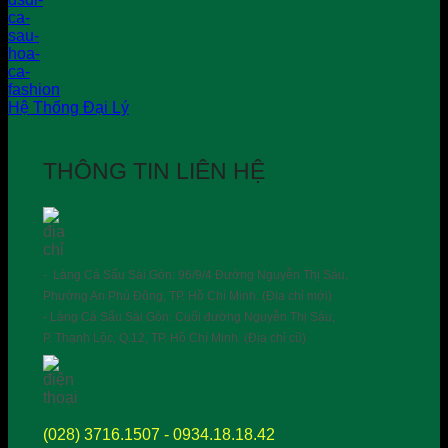
Hệ Thống Đại Lý
THÔNG TIN LIÊN HỆ
- Làng Cá Sấu Sài Gòn: 96/9/4 Đường Nguyễn Thị Sáu,
Phường An Phú Đông, TP. Hồ Chí Minh. (Địa chỉ mới)
- Làng Cá Sấu Sài Gòn: Cuối đường Nguyễn Thị Sáu,
P. Thạnh Lộc, Q.12, TP. Hồ Chí Minh. (Địa chỉ cũ)
(028) 3716.1507 - 0934.18.18.42