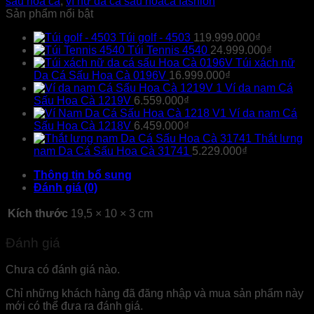
sấu hoa cà
,
ví nữ da cá sấu hoaca fashion
Sản phẩm nổi bật
Túi golf - 4503
119.999.000
₫
Túi Tennis 4540
24.999.000
₫
Túi xách nữ
Da Cá Sấu Hoa Cà 0196V
16.999.000
₫
Ví da nam Cá
Sấu Hoa Cà 1219V
6.559.000
₫
Ví da nam Cá
Sấu Hoa Cà 1218V
6.459.000
₫
Thắt lưng
nam Da Cá Sấu Hoa Cà 31741
5.229.000
₫
Thông tin bổ sung
Đánh giá (0)
Kích thước
19,5 × 10 × 3 cm
Đánh giá
Chưa có đánh giá nào.
Chỉ những khách hàng đã đăng nhập và mua sản phẩm này
mới có thể đưa ra đánh giá.