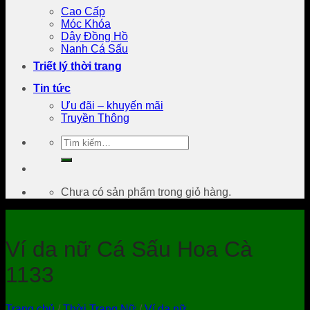
Cao Cấp
Móc Khóa
Dây Đồng Hồ
Nanh Cá Sấu
Triết lý thời trang
Tin tức
Ưu đãi – khuyến mãi
Truyền Thông
Tìm
kiếm:
Chưa có sản phẩm trong giỏ hàng.
Ví da nữ Cá Sấu Hoa Cà
1133
Trang chủ
/
Thời Trang Nữ
/
Ví da nữ