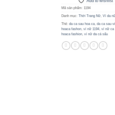
Add to wishlist
Mã sản phẩm:
1194
Danh mục:
Thời Trang Nữ
,
Ví da n
Thẻ:
da ca sau hoa ca
,
da ca sau v
hoaca fashon
,
ví nữ 1194
,
ví nữ ca
hoaca fashion
,
ví nữ da cá sấu