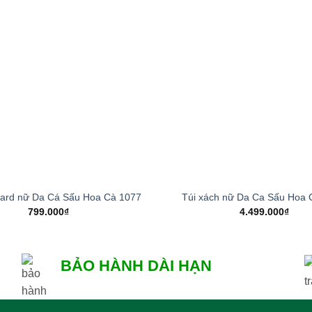
Add to
wishlist
+
card nữ Da Cá Sấu Hoa Cà 1077
Túi xách nữ Da Ca Sấu Hoa 
799.000
₫
4.499.000
₫
BẢO HÀNH DÀI HẠN