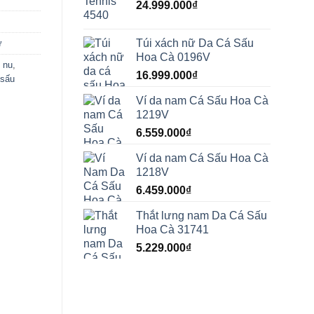
24.999.000
₫
Túi xách nữ Da Cá Sấu
ữ
Hoa Cà 0196V
i nu
,
16.999.000
₫
 sấu
Ví da nam Cá Sấu Hoa Cà
1219V
6.559.000
₫
Ví da nam Cá Sấu Hoa Cà
1218V
6.459.000
₫
Thắt lưng nam Da Cá Sấu
Hoa Cà 31741
5.229.000
₫