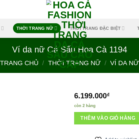
THỜI TRANG NỮ
THỜI TRANG ĐẶC BIỆT
Ví da nữ Cá Sấu Hoa Cà 1194
TRANG CHỦ
/
THỜI TRANG NỮ
/
VÍ DA NỮ
6.199.000
₫
còn 2 hàng
Add to
THÊM VÀO GIỎ HÀNG
wishlist