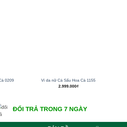
Add to
Add to
wishlist
wishlist
+
+
Cà 0209
Ví da nữ Cá Sấu Hoa Cà 1155
2.999.000
₫
ĐỔI TRẢ TRONG 7 NGÀY