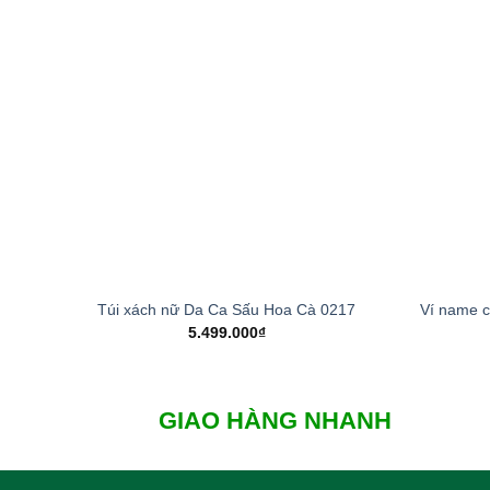
Add to
wishlist
+
+
Túi xách nữ Da Ca Sấu Hoa Cà 0217
Ví name 
5.499.000
₫
GIAO HÀNG NHANH