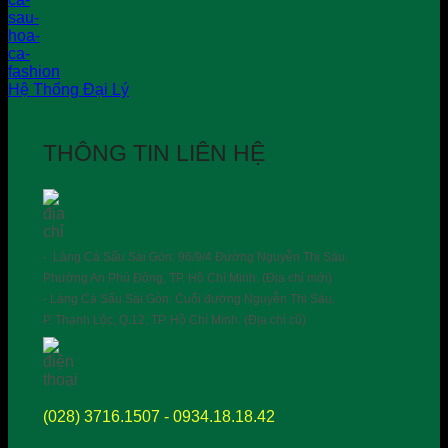
Hệ Thống Đại Lý
THÔNG TIN LIÊN HỆ
- Làng Cá Sấu Sài Gòn: 96/9/4 Đường Nguyễn Thị Sáu,
Phường An Phú Đông, TP. Hồ Chí Minh. (Địa chỉ mới)
- Làng Cá Sấu Sài Gòn: Cuối đường Nguyễn Thị Sáu,
P. Thạnh Lộc, Q.12, TP. Hồ Chí Minh. (Địa chỉ cũ)
(028) 3716.1507 - 0934.18.18.42