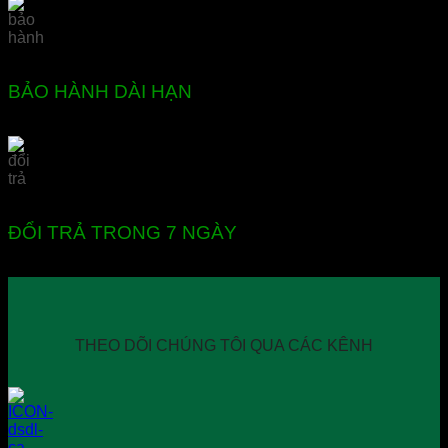
BẢO HÀNH DÀI HẠN
ĐỔI TRẢ TRONG 7 NGÀY
THEO DÕI CHÚNG TÔI QUA CÁC KÊNH