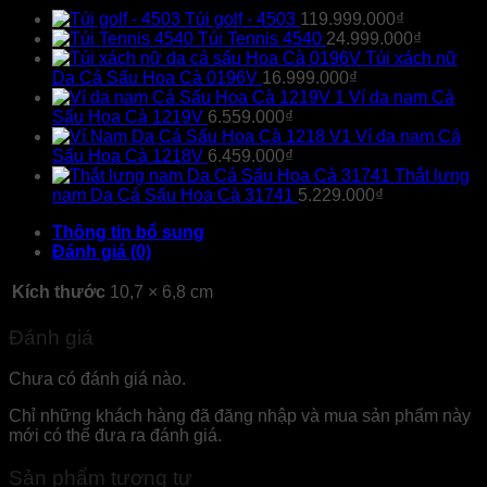
Túi golf - 4503
119.999.000
₫
Túi Tennis 4540
24.999.000
₫
Túi xách nữ
Da Cá Sấu Hoa Cà 0196V
16.999.000
₫
Ví da nam Cá
Sấu Hoa Cà 1219V
6.559.000
₫
Ví da nam Cá
Sấu Hoa Cà 1218V
6.459.000
₫
Thắt lưng
nam Da Cá Sấu Hoa Cà 31741
5.229.000
₫
Thông tin bổ sung
Đánh giá (0)
Kích thước
10,7 × 6,8 cm
Đánh giá
Chưa có đánh giá nào.
Chỉ những khách hàng đã đăng nhập và mua sản phẩm này
mới có thể đưa ra đánh giá.
Sản phẩm tương tự