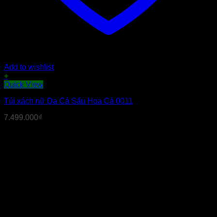
Add to wishlist
+
Sản
Quick View
phẩm
Túi xách nữ Da Cá Sấu Hoa Cà 0011
này
có
7.499.000
₫
nhiều
biến
thể.
Các
tùy
chọn
có
thể
được
chọn
trên
trang