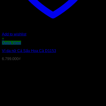
Add to wishlist
+
Quick View
Ví da nữ Cá Sấu Hoa Cà D1153
6.799.000
₫