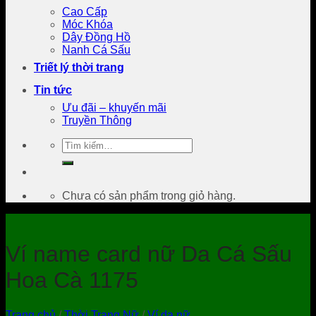
Cao Cấp
Móc Khóa
Dây Đồng Hồ
Nanh Cá Sấu
Triết lý thời trang
Tin tức
Ưu đãi – khuyến mãi
Truyền Thông
Tìm
kiếm:
Chưa có sản phẩm trong giỏ hàng.
Ví name card nữ Da Cá Sấu
Hoa Cà 1175
Trang chủ
/
Thời Trang Nữ
/
Ví da nữ