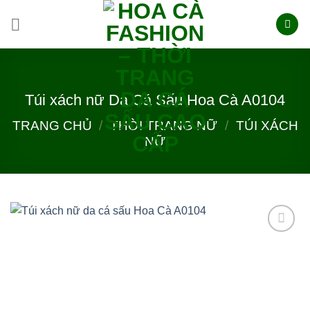
Skip
to
content
Túi xách nữ Da Cá Sấu Hoa Cà A0104
TRANG CHỦ
/
THỜI TRANG NỮ
/
TÚI XÁCH
NỮ
Add to
wishlist