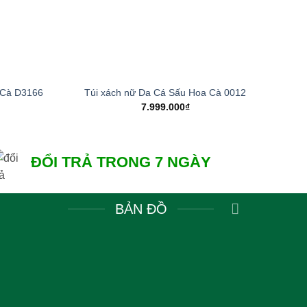
+
+
 Cà D3166
Túi xách nữ Da Cá Sấu Hoa Cà 0012
Thắ
7.999.000
₫
ĐỔI TRẢ TRONG 7 NGÀY
BẢN ĐỒ