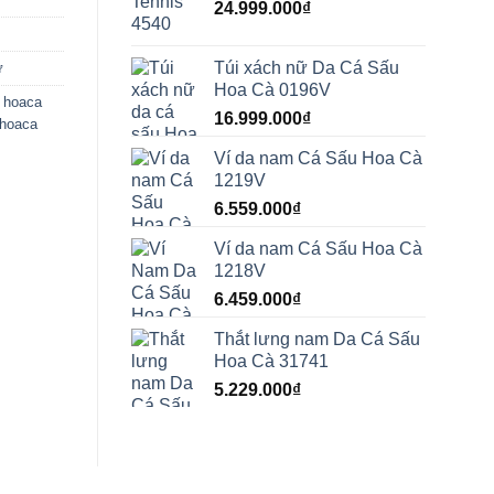
24.999.000
₫
Túi xách nữ Da Cá Sấu
ữ
Hoa Cà 0196V
,
hoaca
16.999.000
₫
 hoaca
Ví da nam Cá Sấu Hoa Cà
1219V
6.559.000
₫
Ví da nam Cá Sấu Hoa Cà
1218V
6.459.000
₫
Thắt lưng nam Da Cá Sấu
Hoa Cà 31741
5.229.000
₫