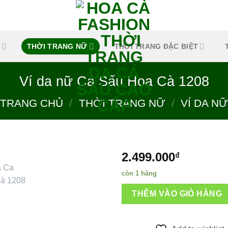
THỜI TRANG NỮ
THỜI TRANG ĐẶC BIỆT
Ví da nữ Cá Sấu Hoa Cà 1208
TRANG CHỦ
/
THỜI TRANG NỮ
/
VÍ DA NỮ
2.499.000
₫
còn 1 hàng
Add to
THÊM VÀO GIỎ HÀNG
wishlist