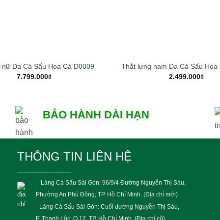
+
h nữ Da Cá Sấu Hoa Cà D0009
Thắt lưng nam Da Cá Sấu Hoa
7.799.000
₫
2.499.000
₫
BẢO HÀNH DÀI HẠN
THÔNG TIN LIÊN HỆ
- Làng Cá Sấu Sài Gòn: 96/9/4 Đường Nguyễn Thị Sáu,
Phường An Phú Đông, TP. Hồ Chí Minh. (Địa chỉ mới)
- Làng Cá Sấu Sài Gòn: Cuối đường Nguyễn Thị Sáu,
P. Thạnh Lộc, Q.12, TP. Hồ Chí Minh. (Địa chỉ cũ)