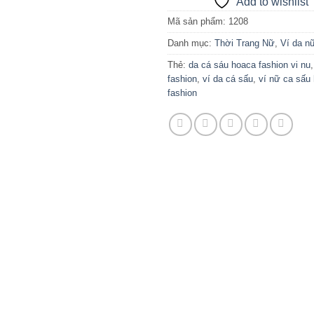
Add to wishlist
Mã sản phẩm:
1208
Danh mục:
Thời Trang Nữ
,
Ví da n
Thẻ:
da cá sáu hoaca fashion vi nu
fashion
,
ví da cá sấu
,
ví nữ ca sấu
fashion