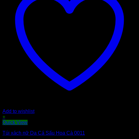
Add to wishlist
+
Sản
Quick View
phẩm
Túi xách nữ Da Cá Sấu Hoa Cà 0011
này
có