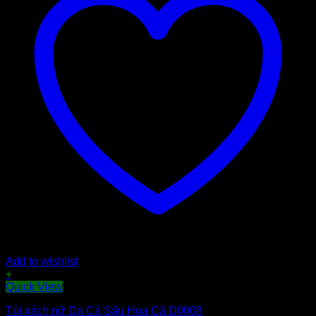
Add to wishlist
+
Quick View
Túi xách nữ Da Cá Sấu Hoa Cà D0008