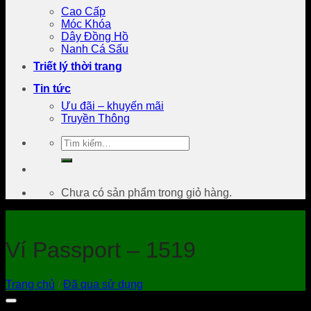
Cao Cấp
Móc Khóa
Dây Đồng Hồ
Nanh Cá Sấu
Triết lý thời trang
Tin tức
Ưu đãi – khuyến mãi
Truyền Thông
Tìm
kiếm:
Chưa có sản phẩm trong giỏ hàng.
Ví Passport – 1519
Trang chủ
/
Đã qua sử dụng