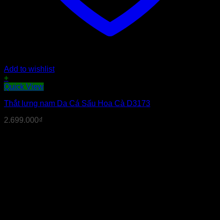
Add to wishlist
+
Sản
Quick View
phẩm
Thắt lưng nam Da Cá Sấu Hoa Cà D3173
này
có
2.699.000
₫
nhiều
biến
thể.
Các
tùy
chọn
có
thể
được
chọn
trên
trang