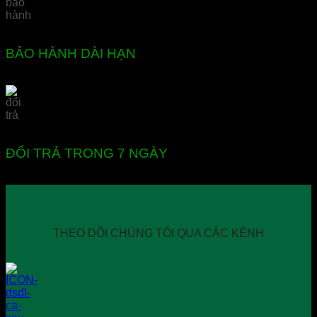
BẢO HÀNH DÀI HẠN
ĐỔI TRẢ TRONG 7 NGÀY
THEO DÕI CHÚNG TÔI QUA CÁC KÊNH