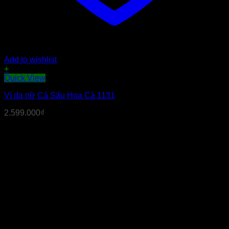
Add to wishlist
+
Quick View
Ví da nữ Cá Sấu Hoa Cà 1131
2.599.000
₫