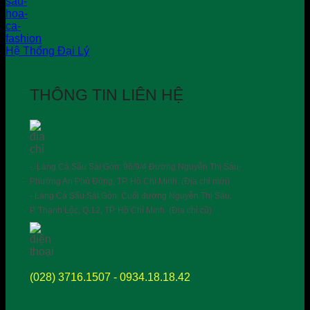
Hệ Thống Đại Lý
THÔNG TIN LIÊN HỆ
- Làng Cá Sấu Sài Gòn: 96/9/4 Đường Nguyễn Thị Sáu,
Phường An Phú Đông, TP. Hồ Chí Minh. (Địa chỉ mới)
- Làng Cá Sấu Sài Gòn: Cuối đường Nguyễn Thị Sáu,
P. Thạnh Lộc, Q.12, TP. Hồ Chí Minh. (Địa chỉ cũ)
(028) 3716.1507 - 0934.18.18.42