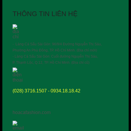
THÔNG TIN LIÊN HỆ
- Làng Cá Sấu Sài Gòn: 96/9/4 Đường Nguyễn Thị Sáu,
Phường An Phú Đông, TP. Hồ Chí Minh. (Địa chỉ mới)
- Làng Cá Sấu Sài Gòn: Cuối đường Nguyễn Thị Sáu,
P. Thạnh Lộc, Q.12, TP. Hồ Chí Minh. (Địa chỉ cũ)
(028) 3716.1507 - 0934.18.18.42
hoacafashion.com