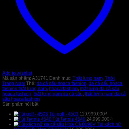
Add to wishlist
Mã sản phẩm:
A31741
Danh mục:
Thắt lưng nam
,
Thời
Trang Nam
Thẻ:
da cá sấu hoaca fashion
,
da cá sấu hoaca
fashion thắt lưng nam
,
hoaca fashion
,
thắt lưng da cá sấu
hoaca fashion
,
thắt lưng nam da cá sấu
,
thắt lưng nam da cá
sấu hoaca fashion
Sản phẩm nổi bật
Túi golf - 4503
119.999.000
₫
Túi Tennis 4540
24.999.000
₫
Túi xách nữ