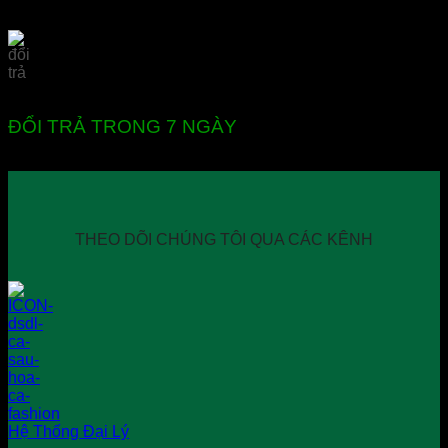
ĐỔI TRẢ TRONG 7 NGÀY
THEO DÕI CHÚNG TÔI QUA CÁC KÊNH
Hệ Thống Đại Lý