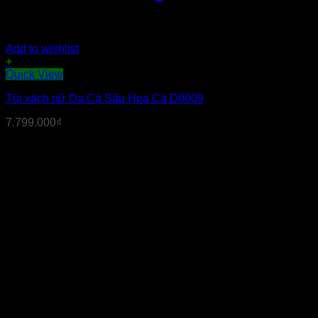
Add to wishlist
+
Quick View
Túi xách nữ Da Cá Sấu Hoa Cà D0009
7.799.000
₫