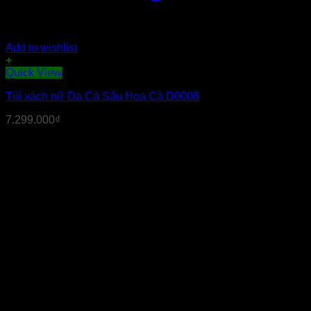
Add to wishlist
+
Quick View
Túi xách nữ Da Cá Sấu Hoa Cà D0008
7.299.000
₫