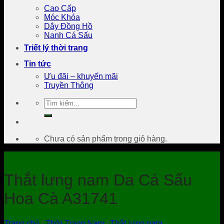
Cao Cấp
Móc Khóa
Dây Đồng Hồ
Nanh Cá Sấu
Triết lý thời trang
Tin tức
Ưu đãi – khuyến mãi
Truyền Thông
Tìm
kiếm:
Chưa có sản phẩm trong giỏ hàng.
Thắt lưng nam Da Cá Sấu
Hoa Cà A31741
Trang chủ
/
Thời Trang Nam
/
Thắt lưng nam