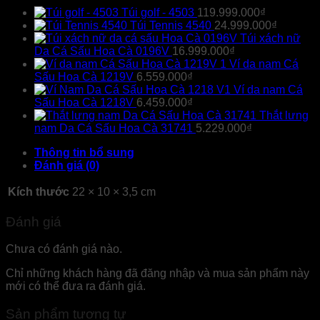
Túi golf - 4503
119.999.000
₫
Túi Tennis 4540
24.999.000
₫
Túi xách nữ
Da Cá Sấu Hoa Cà 0196V
16.999.000
₫
Ví da nam Cá
Sấu Hoa Cà 1219V
6.559.000
₫
Ví da nam Cá
Sấu Hoa Cà 1218V
6.459.000
₫
Thắt lưng
nam Da Cá Sấu Hoa Cà 31741
5.229.000
₫
Thông tin bổ sung
Đánh giá (0)
Kích thước
22 × 10 × 3,5 cm
Đánh giá
Chưa có đánh giá nào.
Chỉ những khách hàng đã đăng nhập và mua sản phẩm này
mới có thể đưa ra đánh giá.
Sản phẩm tương tự