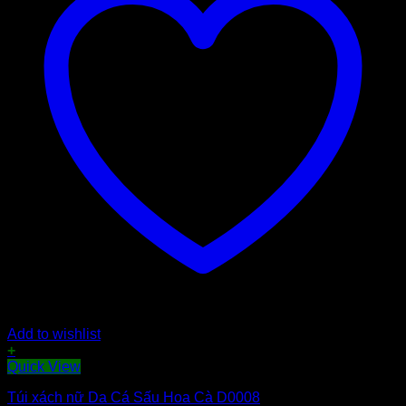
Add to wishlist
+
Quick View
Túi xách nữ Da Cá Sấu Hoa Cà D0008