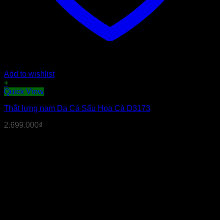
Add to wishlist
+
Sản
Quick View
phẩm
Thắt lưng nam Da Cá Sấu Hoa Cà D3173
này
có
2.699.000
₫
nhiều
biến
thể.
Các
tùy
chọn
có
thể
được
chọn
trên