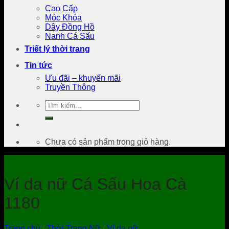
Cao Cấp
Móc Khóa
Dây Đồng Hồ
Nanh Cá Sấu
Triết lý thời trang
Tin tức
Ưu đãi – khuyến mãi
Truyền Thông
Tìm
kiếm:
Chưa có sản phẩm trong giỏ hàng.
Ví da nữ Cá Sấu Hoa Cà
1180
Trang chủ
/
Thời Trang Nữ
/
Ví da nữ