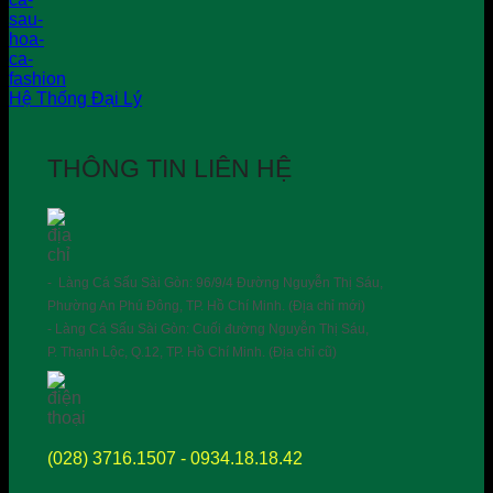
Hệ Thống Đại Lý
THÔNG TIN LIÊN HỆ
- Làng Cá Sấu Sài Gòn: 96/9/4 Đường Nguyễn Thị Sáu,
Phường An Phú Đông, TP. Hồ Chí Minh. (Địa chỉ mới)
- Làng Cá Sấu Sài Gòn: Cuối đường Nguyễn Thị Sáu,
P. Thạnh Lộc, Q.12, TP. Hồ Chí Minh. (Địa chỉ cũ)
(028) 3716.1507 - 0934.18.18.42