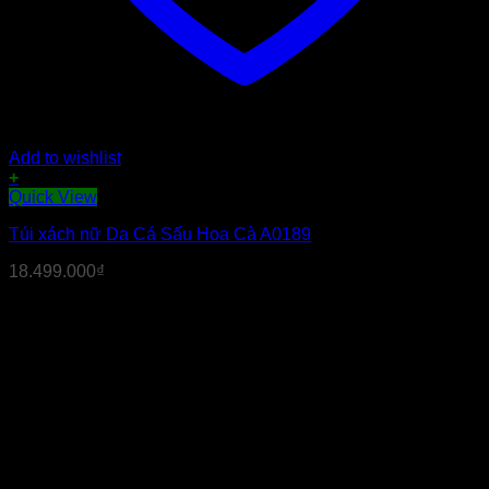
Add to wishlist
+
Quick View
Túi xách nữ Da Cá Sấu Hoa Cà A0189
18.499.000
₫