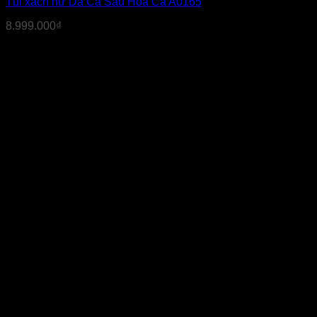
Túi xách nữ Da Cá Sấu Hoa Cà A0165
8.999.000
₫