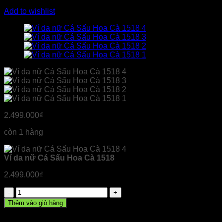
Add to wishlist
2.499.000
₫
còn 1 hàng
Ví da nữ Cá Sấu Hoa Cà 1518
2.499.000
₫
Ví
da
Thêm vào giỏ hàng
nữ
Cá