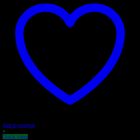
Add to wishlist
+
Sản
Quick View