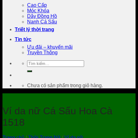
Cao Cấp
Móc Khóa
Dây Đồng Hồ
Nanh Cá Sấu
Triết lý thời trang
Tin tức
Ưu đãi – khuyến mãi
Truyền Thông
Tìm
kiếm:
Chưa có sản phẩm trong giỏ hàng.
Ví da nữ Cá Sấu Hoa Cà
1518
Trang chủ
/
Thời Trang Nữ
/
Ví da nữ