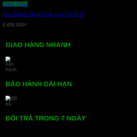
Sản
Quick View
phẩm
Túi xách nữ Da Cá Sấu Hoa Cà 0165
này
có
8.499.000
₫
nhiều
biến
thể.
Các
GIAO HÀNG NHANH
tùy
chọn
có
thể
được
chọn
trên
BẢO HÀNH DÀI HẠN
trang
sản
phẩm
ĐỔI TRẢ TRONG 7 NGÀY