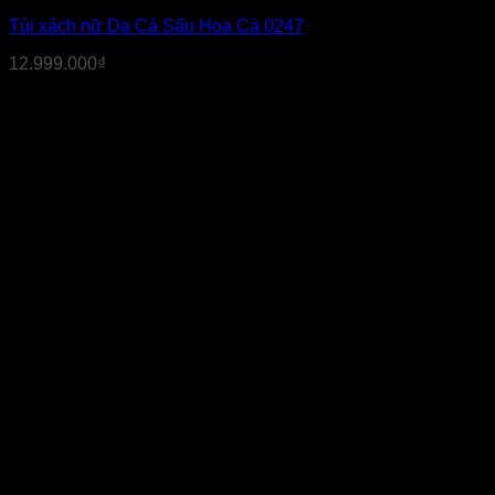
phẩm
Túi xách nữ Da Cá Sấu Hoa Cà 0247
này
có
12.999.000
₫
nhiều
biến
thể.
Các
tùy
chọn
có
thể
được
chọn
trên
trang
sản
phẩm