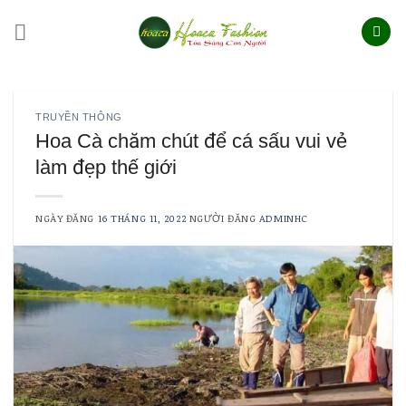
Skip
to
content
TRUYỀN THÔNG
Hoa Cà chăm chút để cá sấu vui vẻ
làm đẹp thế giới
NGÀY ĐĂNG
16 THÁNG 11, 2022
NGƯỜI ĐĂNG
ADMINHC