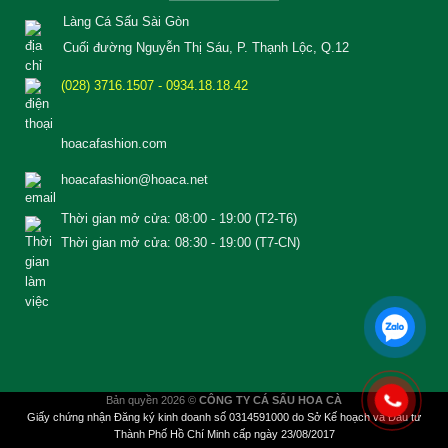
Làng Cá Sấu Sài Gòn
Cuối đường Nguyễn Thị Sáu, P. Thạnh Lộc, Q.12
(028) 3716.1507 - 0934.18.18.42
hoacafashion.com
hoacafashion@hoaca.net
Thời gian mở cửa: 08:00 - 19:00 (T2-T6)
Thời gian mở cửa: 08:30 - 19:00 (T7-CN)
Bản quyền 2026 ©
CÔNG TY CÁ SẤU HOA CÀ
Giấy chứng nhận Đăng ký kinh doanh số 0314591000 do Sở Kế hoạch và Đầu tư
Thành Phố Hồ Chí Minh cấp ngày 23/08/2017