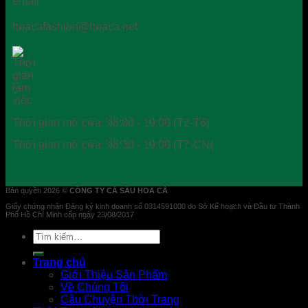
hoacafashion@hoaca.net
Thời gian mở cửa: 08:00 - 19:00 (T2-T6)
Thời gian mở cửa: 08:30 - 19:00 (T7-CN)
Bản quyền 2026 ©
CÔNG TY CÁ SẤU HOA CÀ
Giấy chứng nhận Đăng ký kinh doanh số 0314591000 do Sở Kế hoạch và Đầu tư Thành
Phố Hồ Chí Minh cấp ngày 23/08/2017
Tìm
kiếm:
Trang chủ
Giới Thiệu Sản Phẩm
Về Chúng Tôi
Câu Chuyện Thời Trang