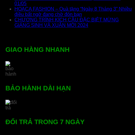
01/05
HOACA FASHION – Quà tặng “Ngày 8 Tháng 3” Nhiều
điều bất ngờ đang chờ đón bạn
CHƯƠNG TRÌNH KÍCH CẦU ĐẶC BIỆT MỪNG
GIÁNG SINH VÀ XUÂN MỚI 2024
GIAO HÀNG NHANH
BẢO HÀNH DÀI HẠN
ĐỔI TRẢ TRONG 7 NGÀY