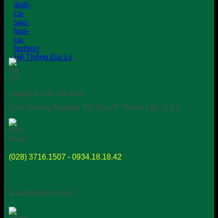
Hệ Thống Đại Lý
Làng Cá Sấu Sài Gòn
Cuối đường Nguyễn Thị Sáu, P. Thạnh Lộc, Q.12
(028) 3716.1507 - 0934.18.18.42
hoacafashion.com