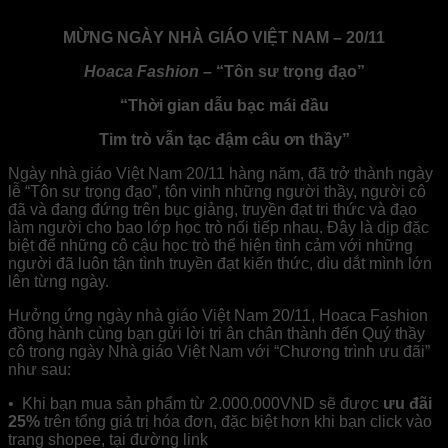
MỪNG NGÀY NHÀ GIÁO VIỆT NAM – 20/11
Hoaca Fashion
–
“Tôn sư trọng đạo”
“Thời gian dẫu bạc mái đầu
Tim trò vẫn tạc đậm câu ơn thầy”
Ngày nhà giáo Việt Nam 20/11 hàng năm, đã trở thành ngày
lễ “Tôn sư trọng đạo”, tôn vinh những người thầy, người cô
đã và đang đứng trên bục giảng, truyền đạt tri thức và đạo
làm người cho bao lớp học trò nối tiếp nhau. Đây là dịp đặc
biệt để những cô cậu học trò thể hiện tình cảm với những
người đã luôn tận tình truyền đạt kiến thức, dìu dắt mình lớn
lên từng ngày.
Hưởng ứng ngày nhà giáo Việt Nam 20/11, Hoaca Fashion
đồng hành cùng bạn gửi lời tri ân chân thành đến Quý thầy
cô trong ngày Nhà giáo Việt Nam với “Chương trình ưu đãi”
như sau:
• Khi bạn mua sản phẩm từ 2.000.000VND sẽ được
ưu đãi
25%
trên tổng giá trị hóa đơn, đặc biệt hơn khi bạn click vào
trang shopee, tại đường link