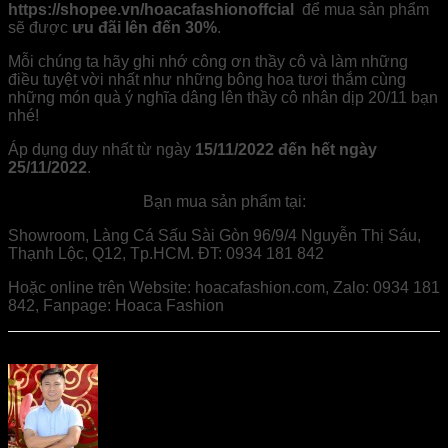
https://shopee.vn/hoacafashionoffcial
để mua sản phẩm
sẽ được
ưu đãi lên đến 30%
.
Mỗi chúng ta hãy ghi nhớ công ơn thầy cô và làm những
điều tuyệt vời nhất như những bông hoa tươi thắm cùng
những món quà ý nghĩa dâng lên thầy cô nhân dịp 20/11 bạn
nhé!
Áp dụng duy nhất từ ngày
15/11/2022 đến hết ngày
25/11/2022
.
Bạn mua sản phẩm tại:
Showroom, Làng Cá Sấu Sài Gòn 96/9/4 Nguyễn Thị Sáu,
Thạnh Lộc, Q12, Tp.HCM. ĐT: 0934 181 842
Hoặc online trên Website: hoacafashion.com, Zalo: 0934 181
842, Fanpage: Hoaca Fashion