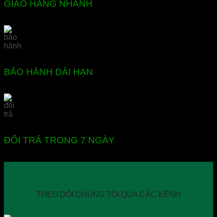
GIAO HÀNG NHANH
BẢO HÀNH DÀI HẠN
ĐỔI TRẢ TRONG 7 NGÀY
THEO DÕI CHÚNG TÔI QUA CÁC KÊNH