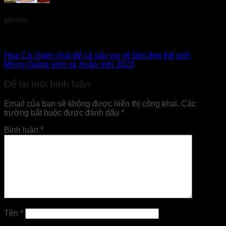
adminhc
Hoa Cà chăm chút để cá sấu vui vẻ làm đẹp thế giới
Mừng Giáng sinh và Xuân mới 2023
Để lại một bình luận
Email của bạn sẽ không được hiển thị công khai.
Các
trường bắt buộc được đánh dấu
*
Bình luận
*
Tên
*