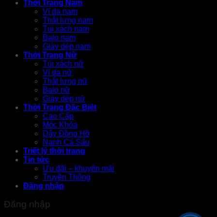
Thời Trang Nam
Ví da nam
Thắt lưng nam
Túi xách nam
Balo nam
Giày dép nam
Thời Trang Nữ
Túi xách nữ
Ví da nữ
Thắt lưng nữ
Balo nữ
Giày dép nữ
Thời Trang Đặc Biệt
Cao Cấp
Móc Khóa
Dây Đồng Hồ
Nanh Cá Sấu
Triết lý thời trang
Tin tức
Ưu đãi – khuyến mãi
Truyền Thông
Đăng nhập
Đăng nhập