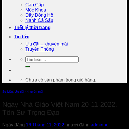
Cao Cấp
Móc Khóa
Dây Đồng Hồ
Nanh Cá Sấu
Triết lý thời trang
Tin tức
Ưu đãi – khuyến mãi
Truyền Thông
Tìm
kiếm:
Chưa có sản phẩm trong giỏ hàng.
Sự kiện
,
Ưu đãi - khuyến mãi
Ngày Nhà Giáo Việt Nam 20-11-2022.
Tôn Sư Trọng Đạo
Ngày đăng
16 Tháng 11, 2022
người đăng
adminhc