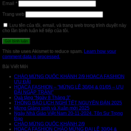
Email
*
Trang web
Lưu tên của tôi, email, và trang web trong trình duyệt này
cho lần bình luận kế tiếp của tôi.
This site uses Akismet to reduce spam.
Learn how your
comment data is processed.
Bài Viết Mới
CHÀO MỪNG QUỐC KHÁNH 2/9 HOACA FASHION
ƯU ĐÃI
HOACA FASHION – “MỪNG LỄ 30/04 & 01/05 – ƯU
ĐÃI NGẬP TRÀN!”
Quà tặng “Ngày 8 Tháng 3”
THÔNG BÁO LỊCH NGHỈ TẾT NGUYÊN ĐÁN 2025
Mừng Giáng sinh và Xuân mới 2025
Ngày Nhà Giáo Việt Nam 20-11-2024. Tôn Sư Trọng
Đạo
CHÀO MỪNG QUỐC KHÁNH 2/9
HOACA FASHION CHÀO MỪNG ĐẠI LỄ 30/04 &